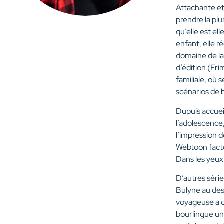
Attachante et 
prendre la pl
qu’elle est e
enfant, elle r
domaine de la
d’édition (Fr
familiale, où 
scénarios de 
Dupuis accueil
l’adolescence,
l’impression 
Webtoon facto
Dans les yeux
D’autres séri
Bulyne au des
voyageuse a d
bourlingue un