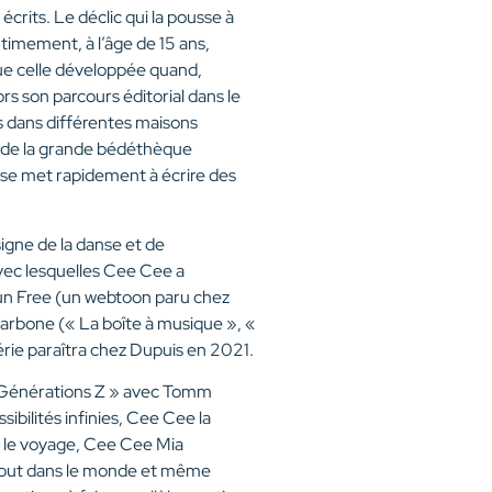
crits. Le déclic qui la pousse à
timement, à l’âge de 15 ans,
ue celle développée quand,
ors son parcours éditorial dans le
us dans différentes maisons
d de la grande bédéthèque
ia se met rapidement à écrire des
signe de la danse et de
avec lesquelles Cee Cee a
 Run Free (un webtoon paru chez
arbone (« La boîte à musique », «
érie paraîtra chez Dupuis en 2021.
« Générations Z » avec Tomm
bilités infinies, Cee Cee la
ar le voyage, Cee Cee Mia
rtout dans le monde et même