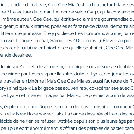
inattendue dans la vie, Cee Cee Mia l’est du tout autant dans ses é
ume ? La lecture du roman Le monde selon Garp, qui la convainc in
lle-même auteur. Cee Cee, qui écrit avec la même gourmandise q
édigeait journaux intimes, poésies et fanzine de classe, démarre al
 littérature jeunesse. Elle y publie de très nombreux albums, par
imousse, Langue au chat, Samir, Les 400 coups…). Élevée au pie
ses parents lui laissaient piocher ce qu’elle souhaitait, Cee Cee M
bande dessinée.
le ainsi « Au-delà des étoiles », chronique sociale sous le double 
 dessinée par Lesdeuxpareilles alias Julie et Lydia, des jumelles 
de travailler en binôme ! Mais Cee Cee Mia est aussi l’auteure de
ry) ainsi que « La brigade des souvenirs », co-scénarisée avec C
 de Lya ») et mise en images par Marko. Le premier album de la s
es, également chez Dupuis, seront à découvrir ensuite, comme 
sin et « New Hope » avec Jalo. La bande dessinée offrant des possi
écidé de ne rien se refuser ! Attirée depuis son plus jeune âge p
 peu puis écrit énormément, s’offrant des périples de papier pa