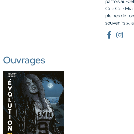
parfois au-del
Cee Cee Mia r
pleines de fon
souvenirs », 
Ouvrages