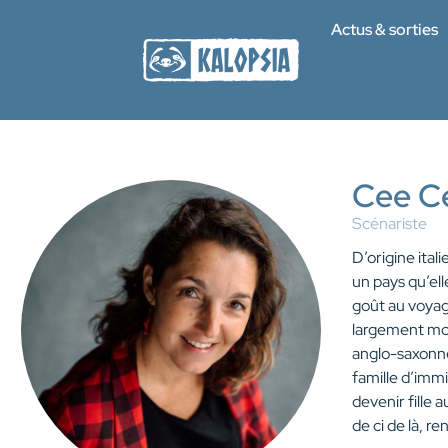
Actus & sorties
Cee C
Scénariste
D’origine ita
un pays qu’ell
goût au voyage
largement mot
anglo-saxonne
famille d’immi
devenir fille 
de ci de là, r