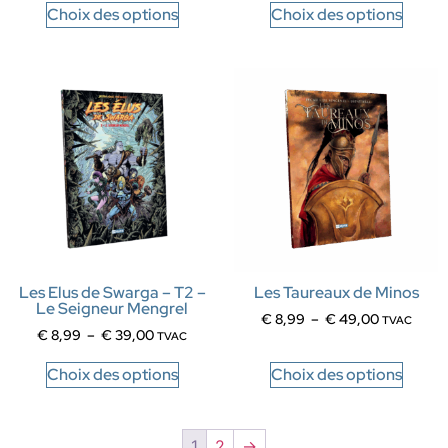
Choix des options
Choix des options
Les Elus de Swarga – T2 –
Les Taureaux de Minos
Le Seigneur Mengrel
€
8,99
–
€
49,00
TVAC
€
8,99
–
€
39,00
TVAC
Choix des options
Choix des options
1
2
→