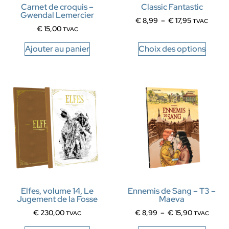
Carnet de croquis –
Classic Fantastic
Gwendal Lemercier
€
8,99
–
€
17,95
TVAC
€
15,00
TVAC
Ajouter au panier
Choix des options
Elfes, volume 14, Le
Ennemis de Sang – T3 –
Jugement de la Fosse
Maeva
€
230,00
€
8,99
–
€
15,90
TVAC
TVAC