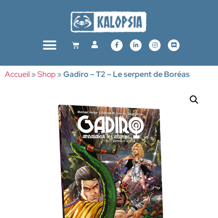
Accueil
»
Shop
»
Gadiro – T2 – Le serpent de Boréas