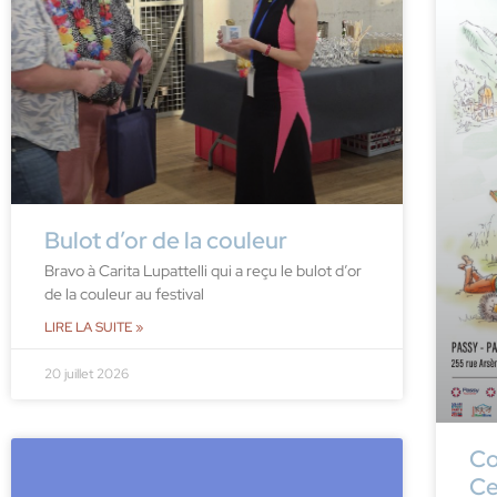
Bulot d’or de la couleur
Bravo à Carita Lupattelli qui a reçu le bulot d’or
de la couleur au festival
LIRE LA SUITE »
20 juillet 2026
Co
Ce