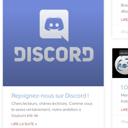
Bra
alb
LIRE
20 j
1.
Rejoignez-nous sur Discord !
Merc
Ins
Chers lecteurs, chères lectrices, Comme vous
le savez certainement, notre ambition a
LIRE
toujours été de
29 j
LIRE LA SUITE »