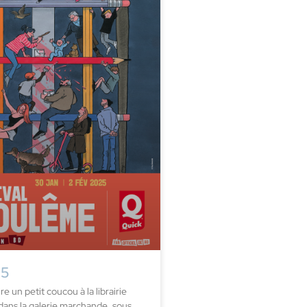
25
e un petit coucou à la librairie
dans la galerie marchande, sous