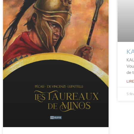
KA
KAL
Vou
de 
LIRE
5 fé