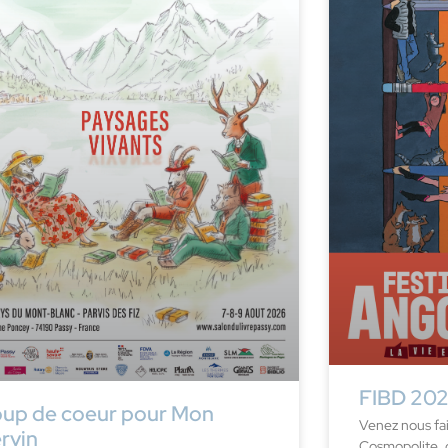
FIBD 20
up de coeur pour Mon
Venez nous fair
rvin
Cosmopolite, 