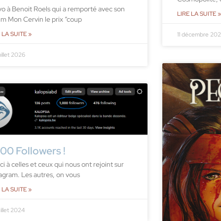
vo à Benoit Roels qui a remporté avec son
LIRE LA SUITE »
um Mon Cervin le prix “coup
 LA SUITE »
11 décembre 20
uillet 2026
000 Followers !
i à celles et ceux qui nous ont rejoint sur
tagram. Les autres, on vous
 LA SUITE »
uillet 2024