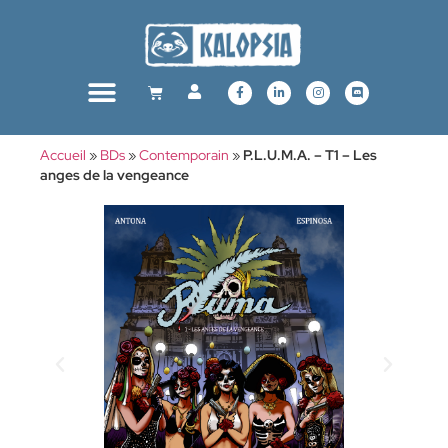
Accueil
»
BDs
»
Contemporain
»
P.L.U.M.A. – T1 – Les
anges de la vengeance