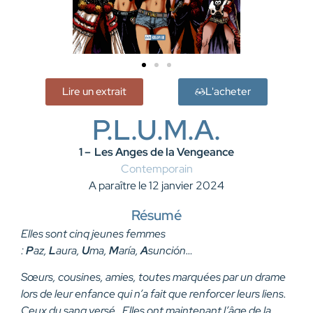
Lire un extrait
L'acheter
P.L.U.M.A.
1 –
Les Anges de la Vengeance
Contemporain
A paraître le 12 janvier 2024
Résumé
Elles sont cinq jeunes femmes
:
P
az,
L
aura,
U
ma,
M
aría,
A
sunción…
Sœurs, cousines, amies, toutes marquées par un drame
lors de leur enfance qui n’a fait que renforcer leurs liens.
Ceux du sang versé. Elles ont maintenant l’âge de la