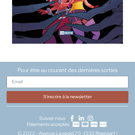
Pour être au courant des dernières sorties
S'inscrire à la newsletter
Suivez-nous
Paiements acceptés
© 2022 - Avenue Léopold 70 -1330 Rixensart |