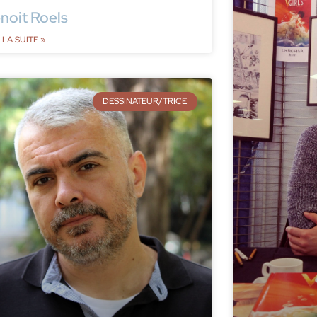
noit Roels
 LA SUITE »
DESSINATEUR/TRICE