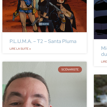
P.L.U.M.A. – T2 – Santa Pluma
Mi
LIRE LA SUITE »
du
LIRE
SCÉNARISTE