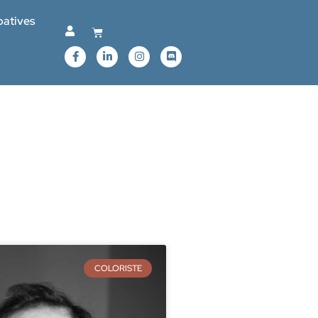
patives
COLORISTE