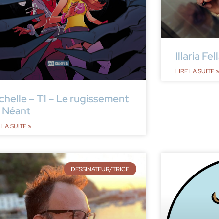
Illaria Fel
LIRE LA SUITE »
chelle – T1 – Le rugissement
 Néant
 LA SUITE »
DESSINATEUR/TRICE