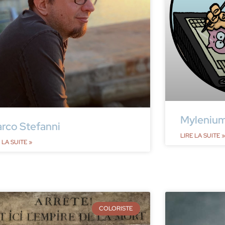
Myleniu
rco Stefanni
LIRE LA SUITE »
 LA SUITE »
COLORISTE