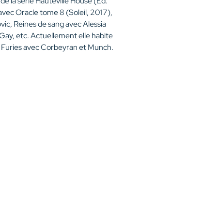
 de la série Hauteville House (Ed.
avec Oracle tome 8 (Soleil, 2017),
ic, Reines de sang avec Alessia
ay, etc. Actuellement elle habite
ie Furies avec Corbeyran et Munch.