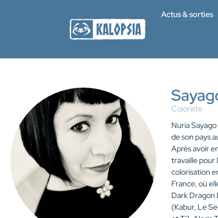
Actus & sorties
Sayag
Coloriste
Nuria Sayago 
de son pays a
Après avoir en
travaille pou
colorisation 
France, où ell
Dark Dragon B
(Kabur, Le Se