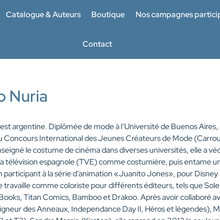
Catalogue & Auteurs
Boutique
Nos campagnes partici
Contact
o Nuria
est argentine. Diplômée de mode à l’Université de Buenos Aires, 
u Concours International des Jeunes Créateurs de Mode (Carrous
seigné le costume de cinéma dans diverses universités, elle a véc
r la télévision espagnole (TVE) comme costumière, puis entame un
en participant à la série d’animation «Juanito Jones», pour Disn
e travaille comme coloriste pour différents éditeurs, tels que Soleil
ooks, Titan Comics, Bamboo et Drakoo. Après avoir collaboré av
igneur des Anneaux, Independance Day II, Héros et légendes), Mi