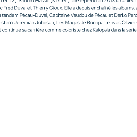
T1 et T2), Sandro Massin (Kirsten), elle reprend en 2013 la couleur
c Fred Duval et Thierry Gioux. Elle a depuis enchaîné les albums, 
u tandem Pécau-Duval, Capitaine Vaudou de Pécau et Darko Perov
western Jeremiah Johnson, Les Mages de Bonaparte avec Olivier G
t continue sa carrière comme coloriste chez Kalopsia dans la ser