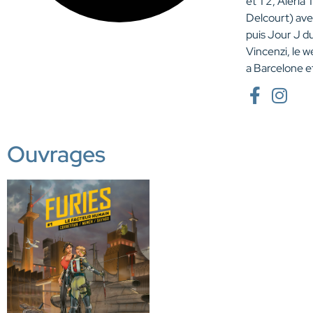
et T2, Aleria 
Delcourt) ave
puis Jour J d
Vincenzi, le 
a Barcelone e
Ouvrages