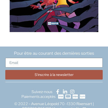
Pour être au courant des dernières sorties
S'inscrire à la newsletter
Suivez-nous
Paiements acceptés
© 2022 - Avenue Léopold 70 -1330 Rixensart |