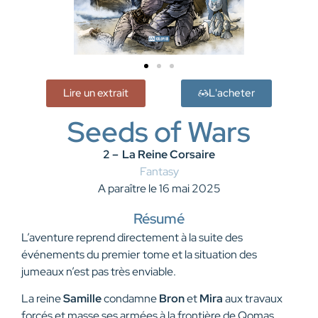
Lire un extrait
L'acheter
Seeds of Wars
2 –
La Reine Corsaire
Fantasy
A paraître le 16 mai 2025
Résumé
L’aventure reprend directement à la suite des
événements du premier tome et la situation des
jumeaux n’est pas très enviable.
La reine
Samille
condamne
Bron
et
Mira
aux travaux
forcés et masse ses armées à la frontière de Qomas.