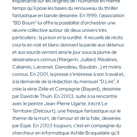
inquiétante sur les origines de l’humanité en même
temps qu’il pose les bases du renouveau du thriller
fantastique en bande dessinée. En 1999, l’association
“BD Boum” lui offre la possibilité d’orchestrer une
œuvre collective autour de deux univers très
particuliers : la prison et la surdité. 4 recueils de récits
courts en noir et blanc donnant la parole aux détenus
et aux sourds verront ainsi le jour sous la plume de
dessinateurs connus (Margerin, Juillard, Mézières,
Cabanes, Larcenet, Davodeau, Baudoin…) et moins
connus. En 2001, la presse s’intéresse à son travail et,
à la demande de la rédaction du mensuel “D.Lire”, il
crée la série Zélie et Compagnie (Bayard), dessinée
par David de Thuin. En 2003, suite à sa rencontre
avec le peintre Jean-Pierre Ugarte, il écrit Le
Territoire (Delcourt), une fresque fantastique sur le
thème de la mort, de l’amour et de la folie, dessinée
par Espé. En 2003 toujours, c’est en compagnie du
chercheur en informatique Achille Braquelaire qu’il