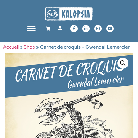
Accueil
»
Shop
»
Carnet de croquis – Gwendal Lemercier