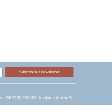
S'inscrire à la newsletter
rt | BE0769.766.165 | Implemented by