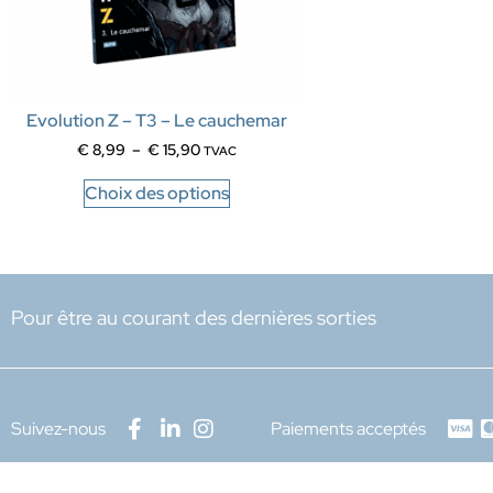
Evolution Z – T3 – Le cauchemar
€
8,99
–
€
15,90
TVAC
Choix des options
Pour être au courant des dernières sorties
Suivez-nous
Paiements acceptés