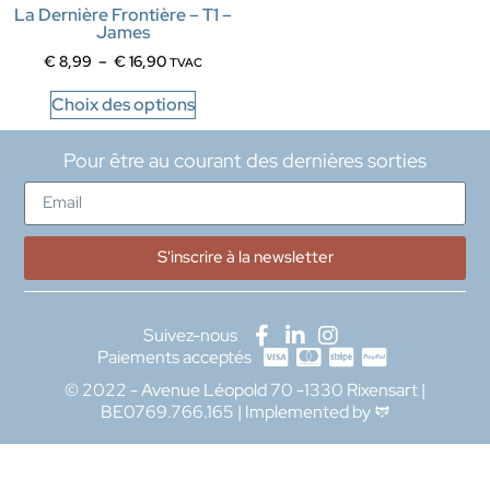
La Dernière Frontière – T1 –
James
€
8,99
–
€
16,90
TVAC
Choix des options
Pour être au courant des dernières sorties
S'inscrire à la newsletter
Suivez-nous
Paiements acceptés
© 2022 - Avenue Léopold 70 -1330 Rixensart |
BE0769.766.165 | Implemented by