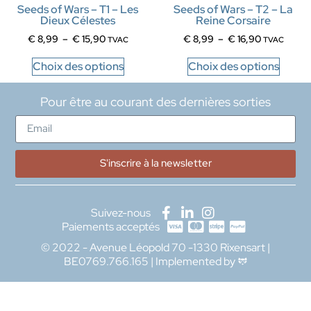
Seeds of Wars – T1 – Les
Seeds of Wars – T2 – La
Dieux Célestes
Reine Corsaire
€
8,99
–
€
15,90
€
8,99
–
€
16,90
TVAC
TVAC
Choix des options
Choix des options
Pour être au courant des dernières sorties
S'inscrire à la newsletter
Suivez-nous
Paiements acceptés
© 2022 - Avenue Léopold 70 -1330 Rixensart |
BE0769.766.165 | Implemented by