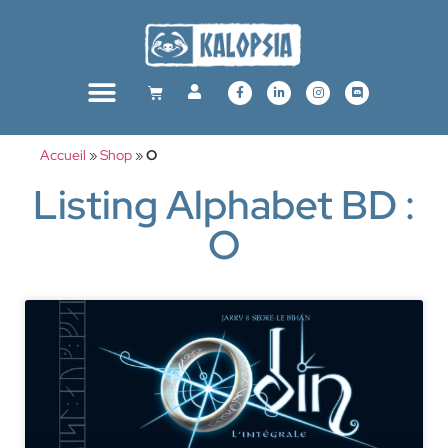
Accueil
»
Shop
»
O
Listing Alphabet BD :
O