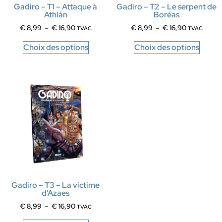
Gadiro – T1 – Attaque à
Gadiro – T2 – Le serpent de
Athlán
Boréas
€
8,99
–
€
16,90
€
8,99
–
€
16,90
TVAC
TVAC
Choix des options
Choix des options
Gadiro – T3 – La victime
d’Azaes
€
8,99
–
€
16,90
TVAC