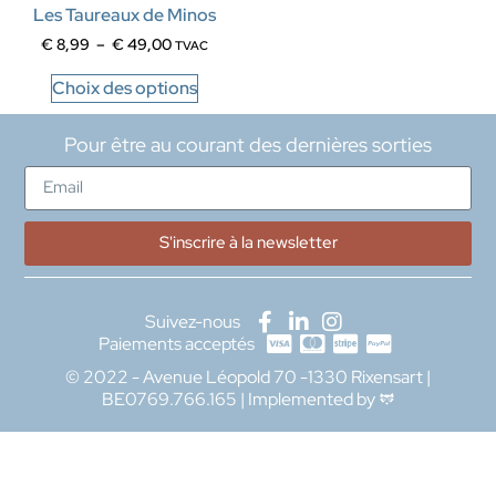
Les Taureaux de Minos
€
8,99
–
€
49,00
TVAC
Choix des options
Pour être au courant des dernières sorties
S'inscrire à la newsletter
Suivez-nous
Paiements acceptés
© 2022 - Avenue Léopold 70 -1330 Rixensart |
BE0769.766.165 | Implemented by